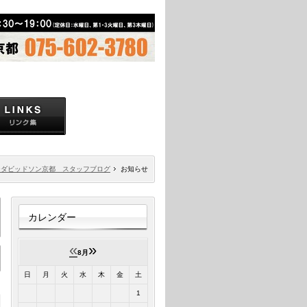
ーダビッドソン京都 スタッフブログ
お知らせ
カレンダー
«
»
8月
日
月
火
水
木
金
土
1