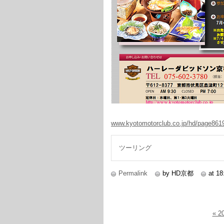
www.kyotomotorclub.co.jp/hd/page861
ツーリング
Permalink
by HD京都
at 18
« 