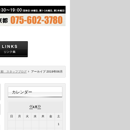
京都 スタッフブログ
アーカイブ 2019年06月
カレンダー
«
»
6月
日
月
火
水
木
金
土
1