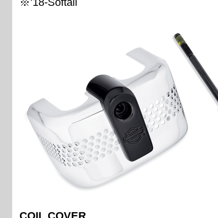
※’18-Softail
COIL COVER