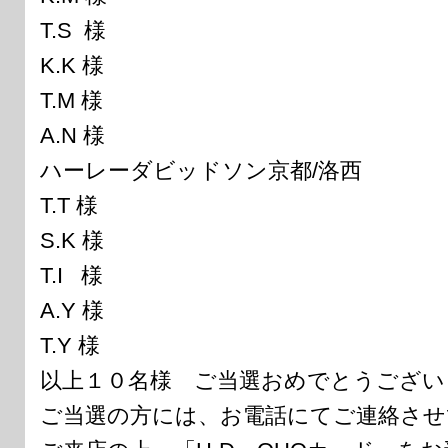
T.S 様
K.K 様
T.M 様
A.N 様
ハーレーダビッドソン京都/洛西
T.T 様
S.K 様
T.I 様
A.Y 様
T.Y 様
以上１０名様 ご当選おめでとうござい
ご当選の方には、お電話にてご連絡させ