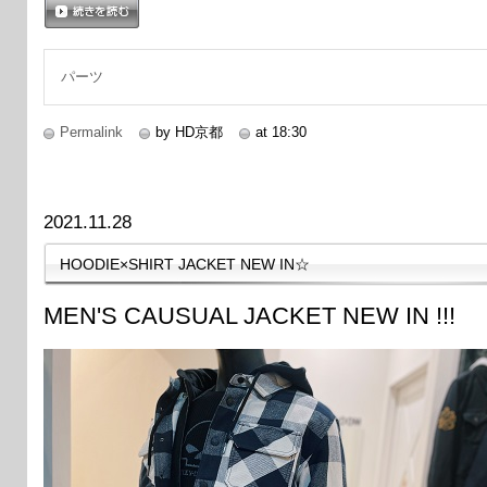
続きを読む
パーツ
Permalink
by HD京都
at 18:30
2021.11.28
HOODIE×SHIRT JACKET NEW IN☆
MEN'S CAUSUAL JACKET NEW IN !!!