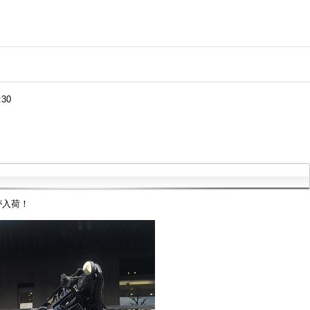
:30
が入荷！