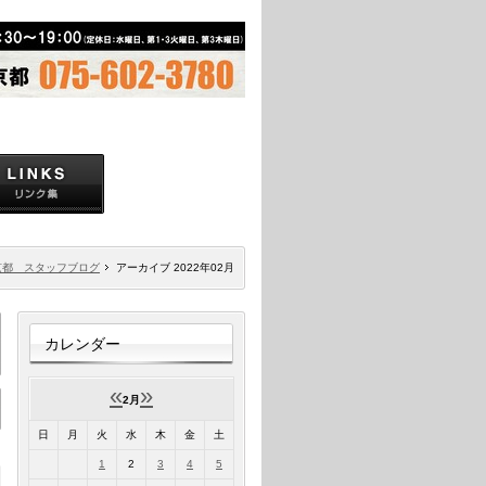
京都 スタッフブログ
アーカイブ 2022年02月
カレンダー
«
»
2月
日
月
火
水
木
金
土
1
2
3
4
5