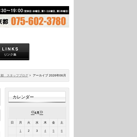
京都 スタッフブログ
アーカイブ 2026年06月
カレンダー
«
»
6月
日
月
火
水
木
金
土
1
2
3
4
5
6