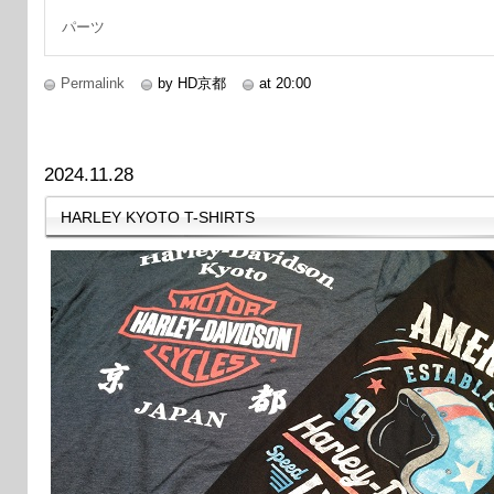
パーツ
Permalink
by HD京都
at 20:00
2024.11.28
HARLEY KYOTO T-SHIRTS