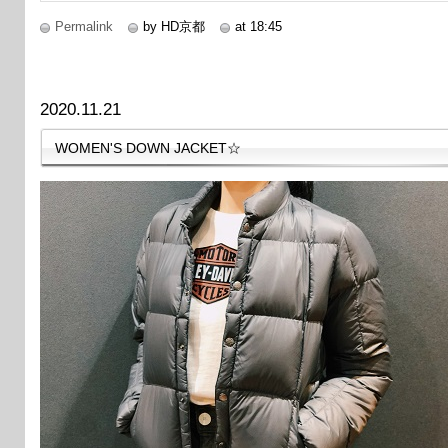
Permalink
by HD京都
at 18:45
2020.11.21
WOMEN'S DOWN JACKET☆