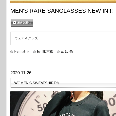
MEN'S RARE SANGLASSES NEW IN!!!
続きを読む
ウェア＆グッズ
Permalink
by HD京都
at 18:45
2020.11.26
WOMEN'S SWEATSHIRT☆