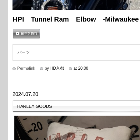
HPI Tunnel Ram Elbow -Milwaukee 
続きを読む
パーツ
Permalink
by HD京都
at 20:00
2024.07.20
HARLEY GOODS