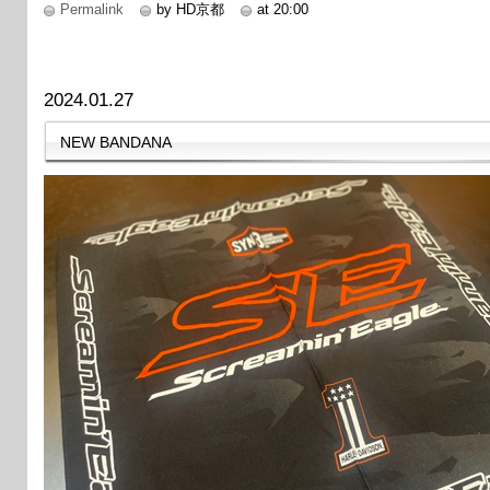
Permalink
by HD京都
at 20:00
2024.01.27
NEW BANDANA