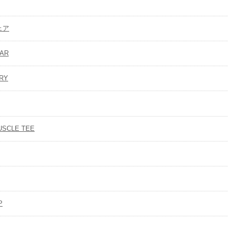
ェア
AR
RY
USCLE TEE
P