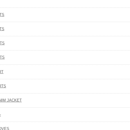
TS
TS
RTS
RTS
RT
RTS
NIM JACKET
ル
OVES