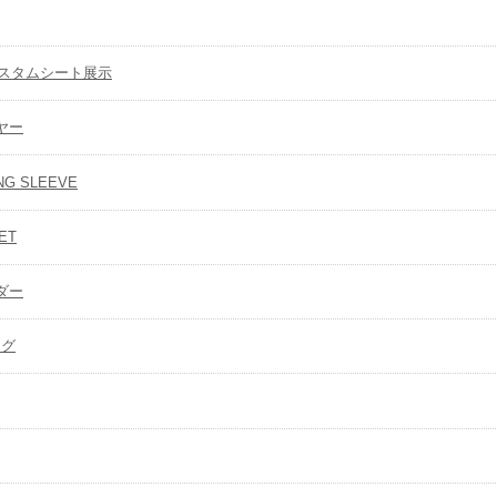
カスタムシート展示
ヤー
NG SLEEVE
ET
ダー
ング