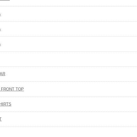
ル
ル
ル
AR
 FRONT TOP
HIRTS
T