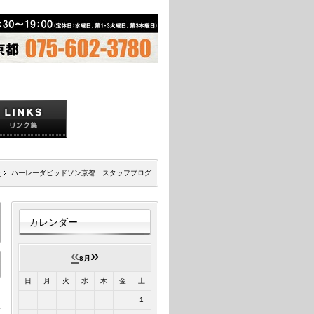
ジ
ハーレーダビッドソン京都 スタッフブログ
カレンダー
«
»
8月
日
月
火
水
木
金
土
1