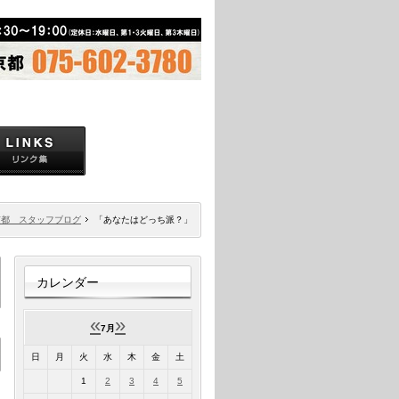
京都 スタッフブログ
「あなたはどっち派？」
カレンダー
«
»
7月
日
月
火
水
木
金
土
1
2
3
4
5