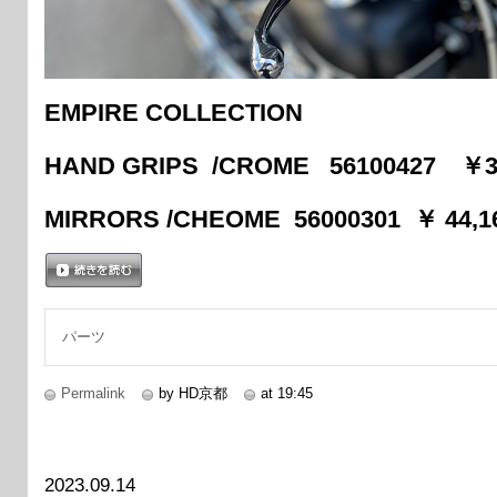
EMPIRE COLLECTION
HAND GRIPS /CROME 56100427 ￥
MIRRORS /CHEOME 56000301 ￥ 44
続きを読む
パーツ
Permalink
by HD京都
at 19:45
2023.09.14