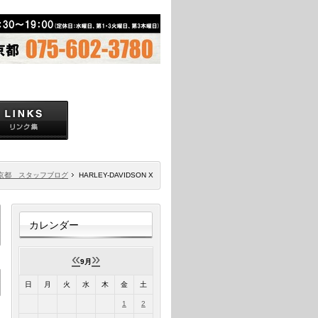
京都 スタッフブログ
HARLEY-DAVIDSON X
カレンダー
«
»
9月
日
月
火
水
木
金
土
1
2