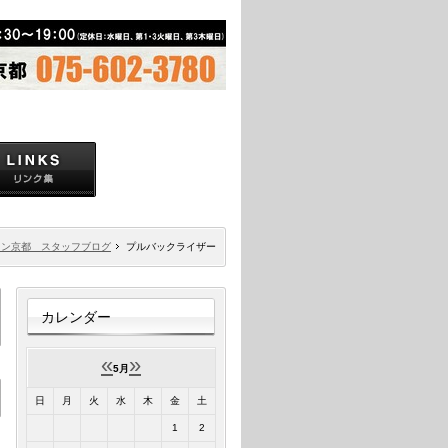
ソン京都 スタッフブログ
プルバックライザー
カレンダー
«
»
5月
日
月
火
水
木
金
土
1
2