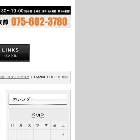
京都 スタッフブログ
EMPIRE COLLECTION
カレンダー
«
»
7月
日
月
火
水
木
金
土
1